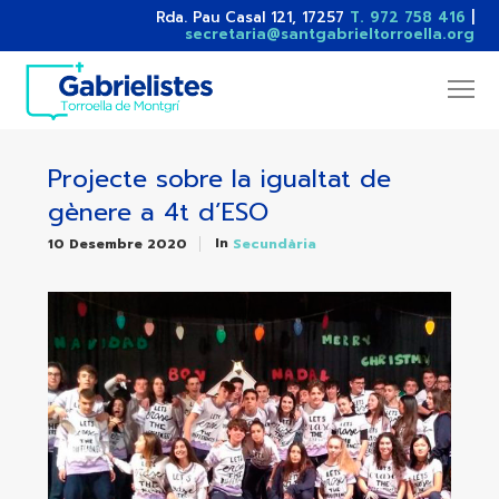
Rda. Pau Casal 121, 17257
T. 972 758 416
|
secretaria@santgabrieltorroella.org
Projecte sobre la igualtat de
gènere a 4t d’ESO
In
10 Desembre 2020
Secundària