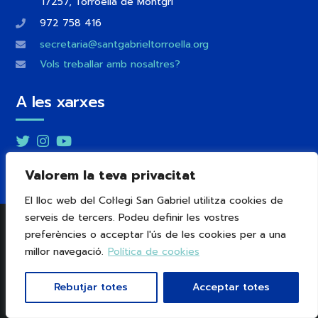
17257, Torroella de Montgrí
972 758 416
secretaria@santgabrieltorroella.org
Vols treballar amb nosaltres?
A les xarxes
Twitter
Instagram
YouTube
Valorem la teva privacitat
El lloc web del Col·legi San Gabriel utilitza cookies de
serveis de tercers. Podeu definir les vostres
®
Col·legi Sant Gabriel
preferències o acceptar l'ús de les cookies per a una
millor navegació.
Política de cookies
Sistema Interno de Información
Avís legal
Política de cookies
Política de privacitat
Rebutjar totes
Acceptar totes
Ètica i compliment normatiu