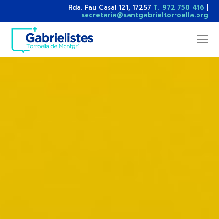
Rda. Pau Casal 121, 17257
T. 972 758 416
|
secretaria@santgabrieltorroella.org