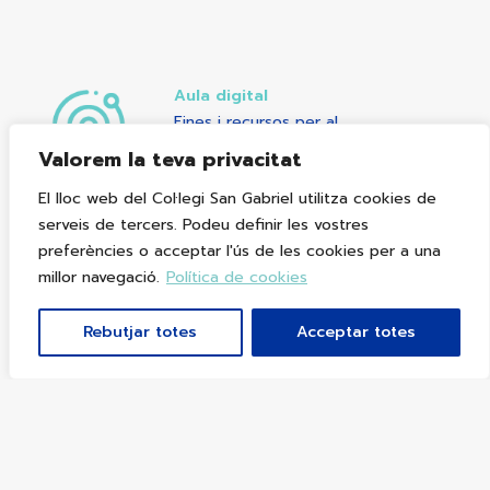
Aula digital
Eines i recursos per al
desenvolupament de les
Valorem la teva privacitat
competències digitals
El lloc web del Col·legi San Gabriel utilitza cookies de
serveis de tercers. Podeu definir les vostres
preferències o acceptar l'ús de les cookies per a una
millor navegació.
Política de cookies
Cohesió social
Promovem un clima afectuós i familiar
Rebutjar totes
Acceptar totes
des d’una visió inclusiva